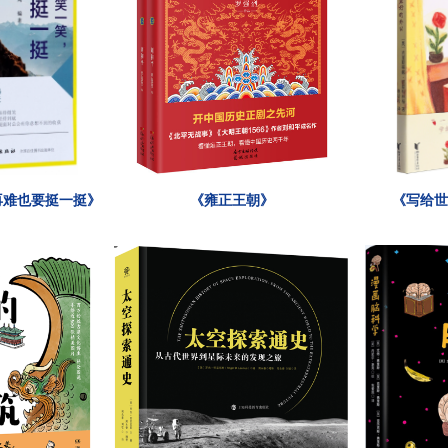
再难也要挺一挺》
《雍正王朝》
《写给