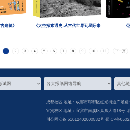
国古建筑》
《太空探索通史:从古代世界到星际未
《
来的发现之旅》
1
2
3
4
5
6
7
8
9
10
11
下一页
成都校区 地址：成都市郫都区红光街道广场路北二段
宜宾校区 地址：宜宾市南溪区凤凰大道18号 联系电
川公网安备 51012402000532号 蜀ICP备0502