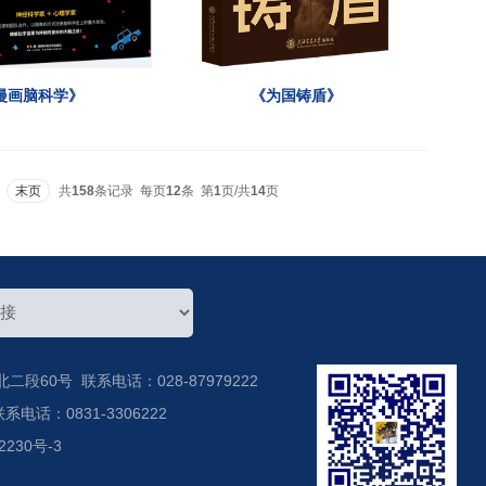
漫画脑科学》
《为国铸盾》
末页
共
158
条记录 每页
12
条 第
1
页/共
14
页
60号 联系电话：028-87979222
话：0831-3306222
2230号-3